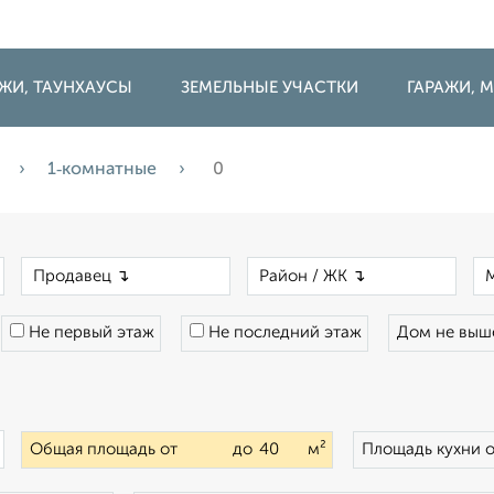
ДЖИ, ТАУНХАУСЫ
ЗЕМЕЛЬНЫЕ УЧАСТКИ
ГАРАЖИ,
1‑комнатные
0
×
×
×
Не первый этаж
Не последний этаж
Дом не вы
×
Общая площадь от
до
м²
Площадь кухни 