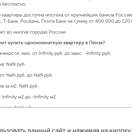
 бесплатно.
 квартиры доступна ипотека от крупнейших банков России:
 Т-Банк, Росбанк, Почта Банк на сумму от 400 000 до 120 
ет во многих городах России.
оит купить однокомнатную квартиру в Пензе?
жимости: мин. от
Infinity
руб. до макс.
-Infinity
руб.
на:
NaN
руб.
 от
NaN
руб. до
NaN
руб.
а за м2:
NaN
руб.
т
Infinity
м2 до
-Infinity
м2
ощадь:
NaN
м2
зовать данный сайт и нажимая на кнопку 
тные
4‑комнатные
Квартиры студии
От застройщи