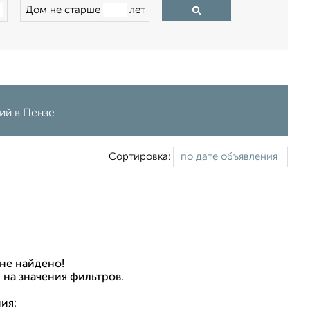
Дом не старше
лет
ий в Пензе
Сортировка:
не найдено!
 на значения фильтров.
ия: