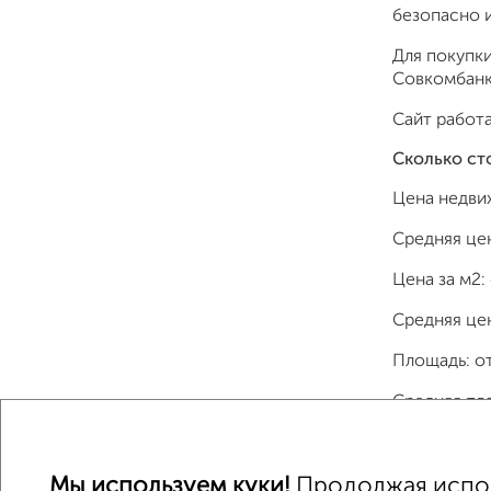
безопасно и
Для покупки
Совкомбанк,
Сайт работа
Сколько ст
Цена недви
Средняя це
Цена за м2:
Средняя цен
Площадь: о
Средняя пл
Мы используем куки!
Продолжая исполь
Однокомнатные
Двухкомнатные
Трехкомна