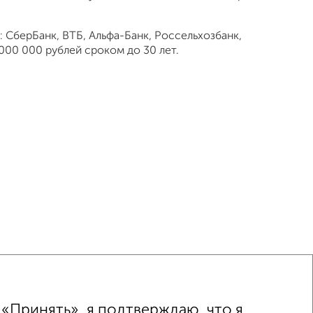
 СберБанк, ВТБ, Альфа-Банк, Россельхозбанк,
000 000 рублей сроком до 30 лет.
«Принять», я подтверждаю, что я
ка
Без посредников
Вторичное жилье