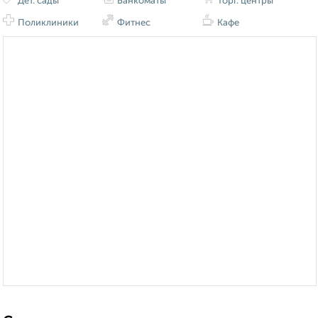
Дет. сады
Банкоматы
Торг. центры
Поликлиники
Фитнес
Кафе