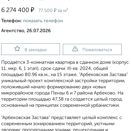
₽
6 274 400
₽
77 500
за м²
Телефон:
показать телефон
Агентство, 26.07.2026
В закладки
Пожаловаться
Продаётся 3-комнатная квартира в сданном доме (корпус
11, мкр. 6, 1 этап), срок сдачи: III-кв. 2024, общей
площадью 80.96 кв.м., на 15 этаже. "Арбековская Застава"
уникальный проект комплексной застройки территории,
положивший начало формированию двух новых
микрорайонов города Пензы 6 и 7 района Арбеково. На
территории площадью 47,38 га создается целый город,
основанный на принципах современной урбанистики.
"Арбековская Застава" представляет целый комплекс с
современным зонированием территорий, уютными
дворами, прогулочными зонами, пешеходными и