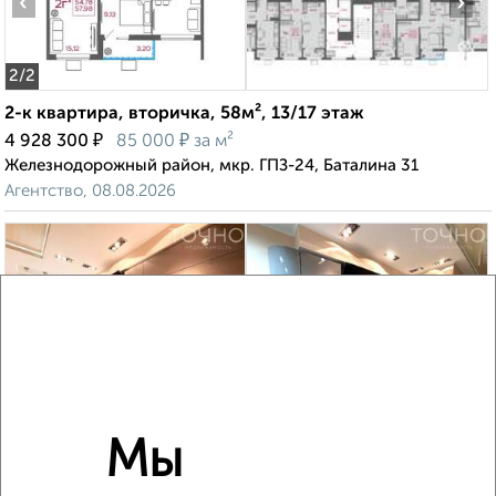
‹
›
2
/2
2-к квартира, вторичка, 58м², 13/17 этаж
₽
₽
4 928 300
85 000
за м²
Железнодорожный район, мкр. ГПЗ-24, Баталина 31
Агентство, 08.08.2026
‹
›
2
/2
Мы
3-к квартира, вторичка, 82м², 8/10 этаж
₽
₽
9 390 000
114 700
за м²