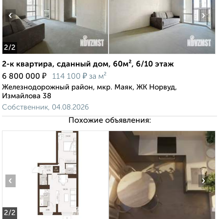
‹
›
2
/2
2-к квартира, сданный дом, 60м², 6/10 этаж
₽
₽
6 800 000
114 100
за м²
Железнодорожный район, мкр. Маяк, ЖК Норвуд,
Измайлова 38
Собственник, 04.08.2026
Похожие объявления:
‹
›
2
/2