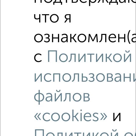
Агентство, 04.08.2026
что я
ознакомлен(а
‹
›
с
Политикой
2
/2
использован
1-к квартира, вторичка, 36м², 4/9 этаж
₽
₽
3 000 000
84 300
за м²
Октябрьский район, мкр. Арбеково, проспект Строителей
файлов
126
Агентство, 03.08.2026
«cookies»
и