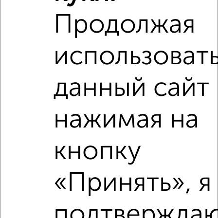
Продолжая
использоват
Рядом, с меньшей ценой
Недалеко от ЖК Лугометрия с ценой ниже
данный сайт 
нажимая на
‹
›
кнопку
2
/10
«Принять», я
1-к квартира, вторичка, 28м², 5/10 этаж
₽
₽
3 550 000
126 800
за м²
подтверждаю
Октябрьский район, мкр. Арбеково, ЖК Новый Город,
Ладожская 168