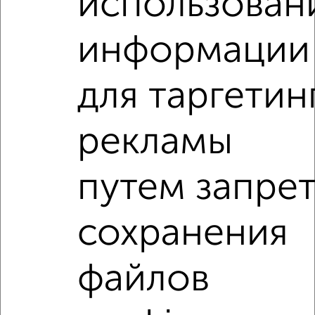
использован
1-к квартира, вторичка, 35м², 9/9 этаж
₽
₽
3 349 000
95 700
за м²
Октябрьский район, мкр. Арбеково, проспект Строителей
информации
56
Агентство, 29.07.2026
для таргетин
1-к квартиры
Поиск по схожим параметрам:
рекламы
Октябрьский район
на улице ЖК Лугометрия
путем запре
не первый этаж
не последний этаж
с балконом
с центральным отоплением
в строящихся домах
сохранения
в новостройках
с раздельным санузлом
Цена до 4 000 000 руб.
площадью до 40 м²
файлов