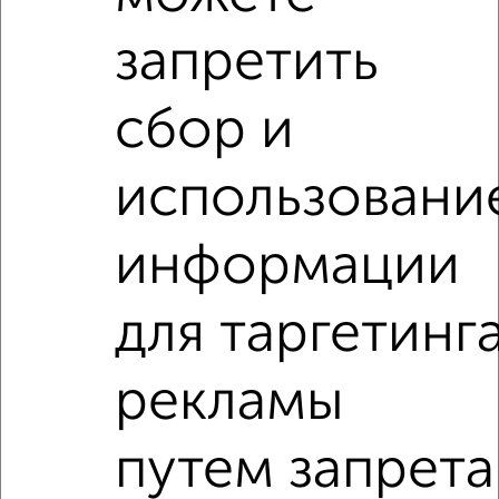
‹
›
запретить
2
/2
сбор и
1-к квартира, вторичка, 35м², 7/9 этаж
₽
₽
3 230 000
93 400
за м²
использовани
Октябрьский район, мкр. Арбеково, проспект Строителей
126
Агентство, 29.07.2026
информации
1-к квартиры
для таргетинг
Поиск по схожим параметрам:
Октябрьский район
на улице ЖК Лугометрия
рекламы
не первый этаж
не последний этаж
с балконом
путем запрета
с центральным отоплением
в строящихся домах