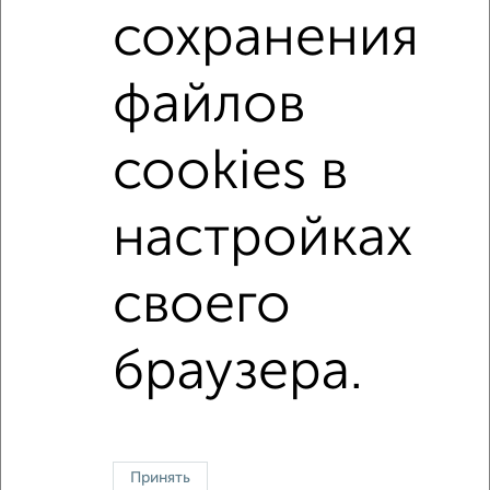
в новостройках
с раздельным санузлом
сохранения
Цена до 3 500 000 руб.
площадью до 40 м²
файлов
cookies в
настройках
своего
Однокомнатные
Двухкомнатные
Трехкомнатные
4‑комнатные
Квартиры студии
От застройщика
Без посредников
Вторичное жилье
В новостройке
В строящемся доме
В новом доме
браузера.
Контакты
Политика конфиденциальности
Пользовательское соглашение
Пенза, улица Кулакова 4
© 2015–2026
Сайт-доска объявлений недвижимости
О проекте
Принять
Реклама на портале
Новости
Статьи
Блог
Риэлторы
Агентства