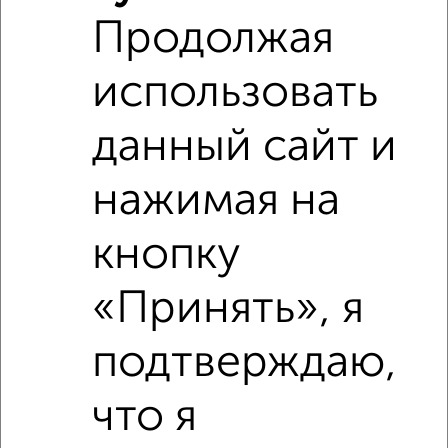
Продолжая
использовать
данный сайт и
нажимая на
кнопку
«Принять», я
подтверждаю,
Рядом, с меньшей ценой
Недалеко от ЖК Чаадаев с ценой ниже
что я