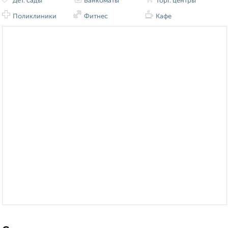
Дет. сады
Банкоматы
Торг. центры
Поликлиники
Фитнес
Кафе