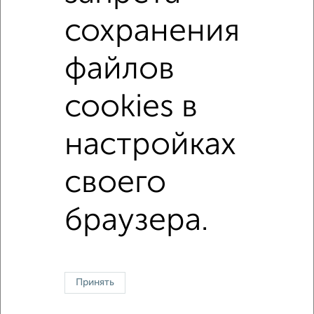
сохранения
файлов
cookies в
настройках
Однокомнатные
Двухкомнатные
Трехкомнатные
4‑комнатные
своего
Квартиры студии
От застройщика
Без посредников
Вторичное жилье
В новостройке
В строящемся доме
В новом доме
браузера.
Контакты
Политика конфиденциальности
Пользовательское соглашение
Пенза, улица Кулакова 4
© 2015–2026
Сайт-доска объявлений недвижимости
О проекте
Реклама на портале
Новости
Статьи
Блог
Риэлторы
Агентства
Принять
Застройщики
Ипотечный калькулятор
Консультации по недвижимости
Разместить объявление