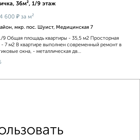
ичка, 36м², 1/9 этаж
₽
4 600
за м²
йон, мкр. пос. Шуист, Медицинская 7
1/9 Общая площадь квартиры - 35,5 м2 Просторная
ня - 7 м2 В квартире выполнен современный ремонт в
тиковые окна, - металлическая дв...
6
це ЖК Чаадаев
не первый этаж
ользовать
нием
в строящихся домах