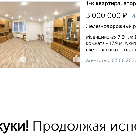
1-к квартира, втор
₽
3 000 000
8
Железнодорожный ра
›
Медицинская 7 Этаж 
комната - 17,9 м Кух
светлых тонах: - плас
Агентство, 03.08.202
тиры
хожим параметрам:
дорожный район
микрорайон Пенза-2
на ули
уки!
Продолжая исп
едний этаж
с балконом
с центральным отопле