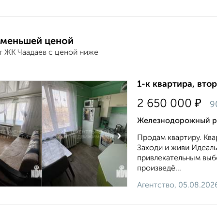
 меньшей ценой
т ЖК Чаадаев с ценой ниже
1-к квартира, втор
₽
2 650 000
9
Железнодорожный ра
›
Продам квартиру. Ква
Заходи и живи Идеаль
привлекательным выб
произведё...
Агентство, 05.08.202