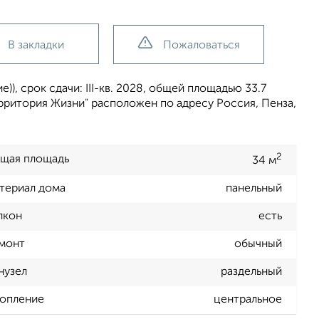
В закладки
Пожаловаться
), срок сдачи: III-кв. 2028, общей площадью 33.7
ерритория Жизни" расположен по адресу Россия, Пенза,
2
щая площадь
34 м
териал дома
панельный
лкон
есть
монт
обычный
нузел
раздельный
опление
центральное