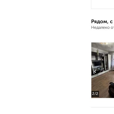
Рядом, с
Недалеко о
‹
2
/2