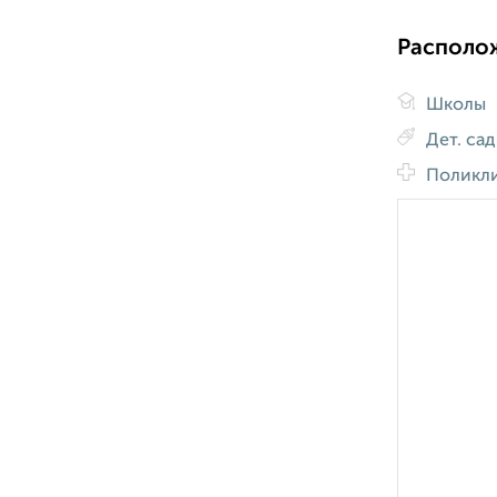
Располо
Школы
Дет. са
Поликл