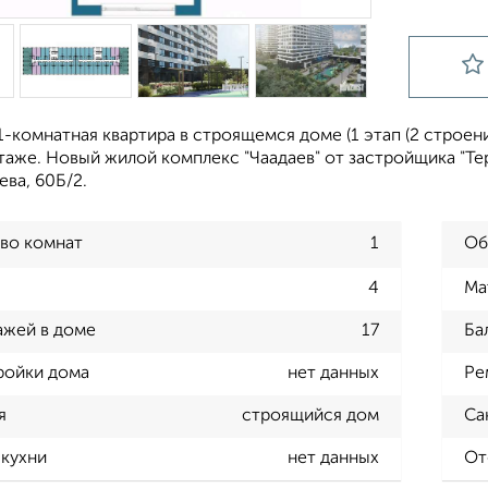
-комнатная квартира в строящемся доме (1 этап (2 строение)
 этаже. Новый жилой комплекс "Чаадаев" от застройщика "Т
ева, 60Б/2.
во комнат
1
Об
4
Ма
ажей в доме
17
Ба
ройки дома
нет данных
Ре
я
строящийся дом
Са
кухни
нет данных
От