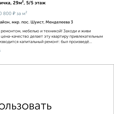
ичка, 29м², 5/5 этаж
₽
0 800
за м²
йон, мкр. пос. Шуист, Менделеева 3
 ремонтом, мебелью и техникой! Заходи и живи
цена-качество делает эту квартиру привлекательным
зводится капитальный ремонт: был произведё...
6
це ЖК Чаадаев
не первый этаж
ользовать
нием
в строящихся домах