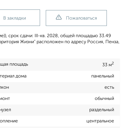
В закладки
Пожаловаться
)), срок сдачи: III-кв. 2028, общей площадью 33.49
ерритория Жизни" расположен по адресу Россия, Пенза,
2
щая площадь
33 м
териал дома
панельный
лкон
есть
монт
обычный
нузел
раздельный
опление
центральное