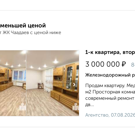
 меньшей ценой
т ЖК Чаадаев с ценой ниже
1-к квартира, втор
₽
3 000 000
8
Железнодорожный ра
›
Продам квартиру. Мед
м2 Просторная комната
современный ремонт в
дв...
Агентство, 07.08.202