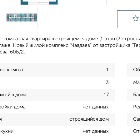
-комнатная квартира в строящемся доме (1 этап (2 строение
 этаже. Новый жилой комплекс "Чаадаев" от застройщика "Т
ева, 60Б/2.
во комнат
1
Об
3
Ма
ажей в доме
17
Ба
ройки дома
нет данных
Ре
я
строящийся дом
Са
кухни
нет данных
От