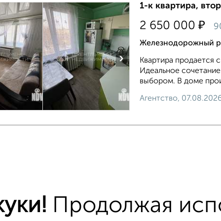
1-к квартира, втор
₽
2 650 000
9
Железнодорожный ра
›
Квартира продается с
Идеальное сочетание 
выбором. В доме прои
Агентство, 07.08.202
тиры
хожим параметрам:
дорожный район
микрорайон Пенза-2
на ули
уки!
Продолжая исп
едний этаж
с балконом
с центральным отопле