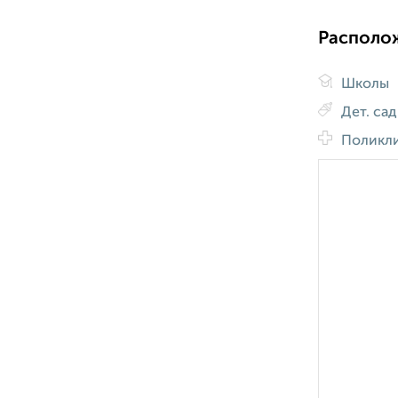
Располо
Школы
Дет. са
Поликл