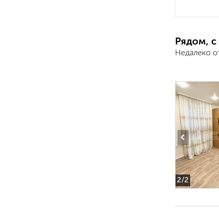
Рядом, с
Недалеко о
‹
2
/2