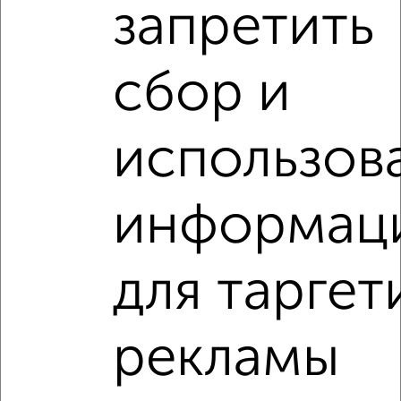
запретить
сбор и
‹
›
использов
2
/2
информац
1-к квартира, вторичка, 30м², 1/5 этаж
₽
₽
2 590 000
86 400
за м²
Первомайский район, мкр. Западная Поляна, Пацаева 9
для таргет
Агентство, 11.07.2026
1-к квартиры
рекламы
Поиск по схожим параметрам:
Первомайский район
микрорайон Окружная