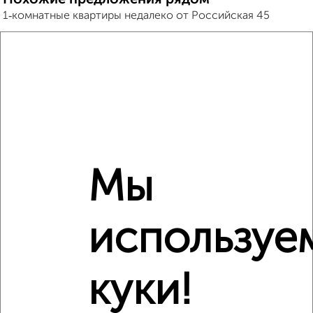
1‑комнатные квартиры недалеко от Российская 45
Мы
используе
куки!