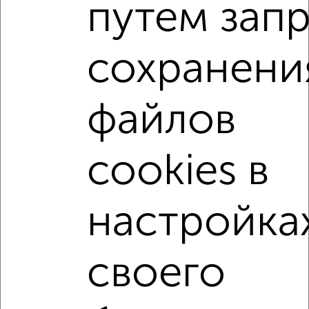
путем зап
на улице Российская
не первый этаж
не последний этаж
с балконом
сохранени
с центральным отоплением
Вторичное жилье
в панельном доме
с раздельным санузлом
файлов
Цена до 3 500 000 руб.
площадью до 40 м²
С большим балконом
cookies в
настройка
своего
Однокомнатные
Двухкомнатные
Трехкомнатные
4‑комнатные